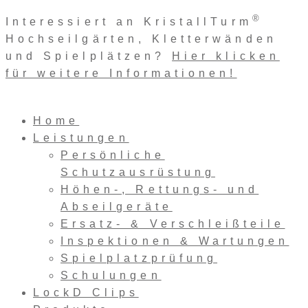
Zum
®
Interessiert an KristallTurm
Inhalt
Hochseilgärten, Kletterwänden
springen
und Spielplätzen?
Hier klicken
für weitere Informationen!
Home
Leistungen
Persönliche
Schutzausrüstung
Höhen-, Rettungs- und
Abseilgeräte
Ersatz- & Verschleißteile
Inspektionen & Wartungen
Spielplatzprüfung
Schulungen
LockD Clips