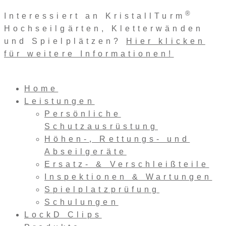
Zum
®
Interessiert an KristallTurm
Inhalt
Hochseilgärten, Kletterwänden
springen
und Spielplätzen?
Hier klicken
für weitere Informationen!
Home
Leistungen
Persönliche
Schutzausrüstung
Höhen-, Rettungs- und
Abseilgeräte
Ersatz- & Verschleißteile
Inspektionen & Wartungen
Spielplatzprüfung
Schulungen
LockD Clips